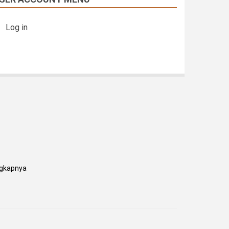
Log in
gkapnya