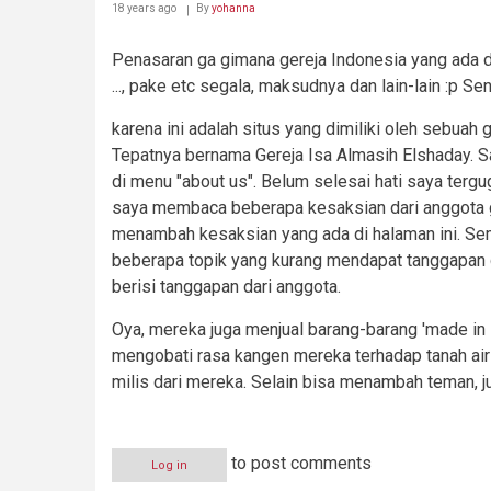
18 years ago
By
yohanna
Penasaran ga gimana gereja Indonesia yang ada di l
..., pake etc segala, maksudnya dan lain-lain :p S
karena ini adalah situs yang dimiliki oleh sebuah 
Tepatnya bernama Gereja Isa Almasih Elshaday. Sa
di menu "about us". Belum selesai hati saya terg
saya membaca beberapa kesaksian dari anggota ge
menambah kesaksian yang ada di halaman ini. Sem
beberapa topik yang kurang mendapat tanggapan d
berisi tanggapan dari anggota.
Oya, mereka juga menjual barang-barang 'made in 
mengobati rasa kangen mereka terhadap tanah air y
milis dari mereka. Selain bisa menambah teman, j
to post comments
Log in