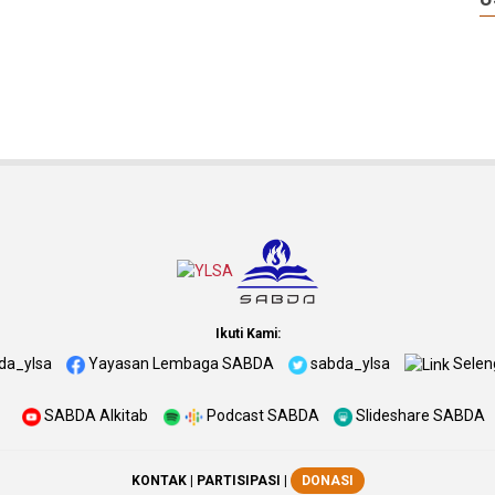
Ikuti Kami:
da_ylsa
Yayasan Lembaga SABDA
sabda_ylsa
Selen
SABDA Alkitab
Podcast SABDA
Slideshare SABDA
KONTAK
|
PARTISIPASI
|
DONASI