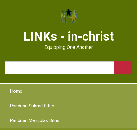
Skip
to
main
content
LINKs - in-christ
Equipping One Another
Search
Home
Panduan Submit Situs
Panduan Mengulas Situs