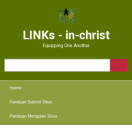
Skip
to
main
content
LINKs - in-christ
Equipping One Another
Search
Home
Panduan Submit Situs
Panduan Mengulas Situs