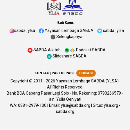
Ikuti Kami:
sabda_ylsa
Yayasan Lembaga SABDA
sabda_ylsa
Selengkapnya
SABDA Alkitab
Podcast SABDA
Slideshare SABDA
KONTAK
|
PARTISIPASI
|
DONASI
Copyright
© 2011 -
2026
Yayasan Lembaga SABDA (YLSA).
All Rights Reserved.
Bank BCA Cabang Pasar Legi Solo - No. Rekening: 0790266579 -
a.n. Yulia Oeniyati
WA:
0881-2979-100
| Email:
ylsa@sabda.org
| Situs:
ylsa.org
-
sabda.org