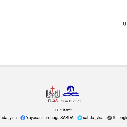
U
Ikuti Kami:
abda_ylsa
Yayasan Lembaga SABDA
sabda_ylsa
Seleng