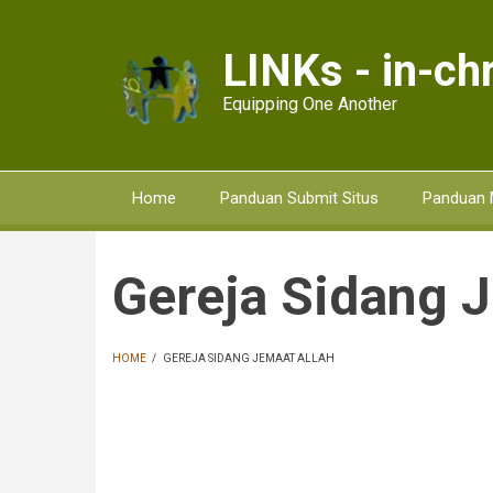
Skip
to
LINKs - in-chr
main
content
Equipping One Another
Home
Panduan Submit Situs
Panduan 
Gereja Sidang 
HOME
/
GEREJA SIDANG JEMAAT ALLAH
BREADCRUMB
Pagination