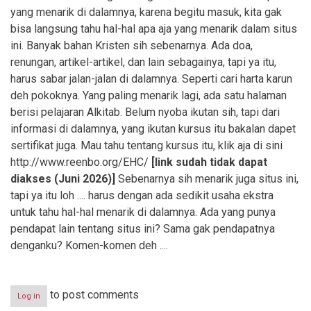
yang menarik di dalamnya, karena begitu masuk, kita gak
bisa langsung tahu hal-hal apa aja yang menarik dalam situs
ini. Banyak bahan Kristen sih sebenarnya. Ada doa,
renungan, artikel-artikel, dan lain sebagainya, tapi ya itu,
harus sabar jalan-jalan di dalamnya. Seperti cari harta karun
deh pokoknya. Yang paling menarik lagi, ada satu halaman
berisi pelajaran Alkitab. Belum nyoba ikutan sih, tapi dari
informasi di dalamnya, yang ikutan kursus itu bakalan dapet
sertifikat juga. Mau tahu tentang kursus itu, klik aja di sini
http://www.reenbo.org/EHC/
[link sudah tidak dapat
diakses (Juni 2026)]
Sebenarnya sih menarik juga situs ini,
tapi ya itu loh .... harus dengan ada sedikit usaha ekstra
untuk tahu hal-hal menarik di dalamnya. Ada yang punya
pendapat lain tentang situs ini? Sama gak pendapatnya
denganku? Komen-komen deh ....
to post comments
Log in