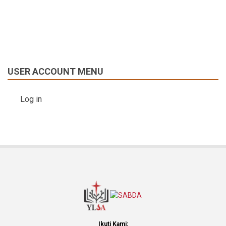
USER ACCOUNT MENU
Log in
Ikuti Kami: